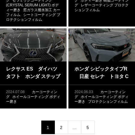
グ
セラミックコーティング
グ
ボディー磨き
樹脂コーティン
ティング ガラスコーテ
(CRYSTAL SERUM LIGHT)
ボデ
グ
レザーコーティング
プロテク
ィング ボディー磨き
ィー磨き
窓ガラス撥水加工
カー
ションフィルム
フィルム
シートコーティング
プ
プロテクションフィル
ロテクションフィルム
ム 内装レザーコーティ
ング
レクサス ES ダイハツ
ホンダ シビックタイプR
タフト ホンダ ステップ
日産 セレナ トヨタ C
ワゴン ホンダ N-BOX
-HR ダイハツ タント
ガラスコーティング
ガラスコーティング ボ
2024.07.08
カーコーティン
2024.06.03
カーコーティン
グ
ホイールコーティング
ボディ
グ
ホイールコーティング
ボディ
ボディー磨き ホイール
ディー磨き ホイールコ
ー磨き
ー磨き
プロテクションフィルム
コーティング
ーティング プロテクシ
ョンフィルム
1
2
…
5