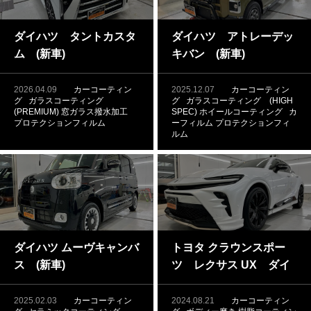
ダイハツ タントカスタ
ダイハツ アトレーデッ
ム (新車)
キバン (新車)
2026.04.09
カーコーティン
2025.12.07
カーコーティン
グ
ガラスコーティング
グ
ガラスコーティング (HIGH
(PREMIUM)
窓ガラス撥水加工
SPEC)
ホイールコーティング
カ
プロテクションフィルム
ーフィルム
プロテクションフィ
ルム
ダイハツ ムーヴキャンバ
トヨタ クラウンスポー
ス (新車)
ツ レクサス UX ダイ
ハツ ソニカ ホンダ ヴ
ェゼル セラミックコー
2025.02.03
カーコーティン
2024.08.21
カーコーティン