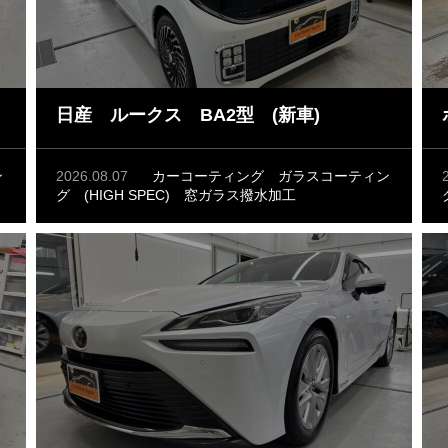
日産 ルークス BA2型 (新車)
ン
2026.08.07
カーコーティング
ガラスコーティン
グ (HIGH SPEC)
窓ガラス撥水加工