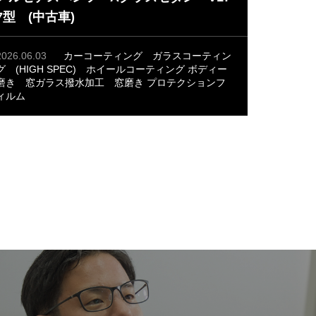
7型 (中古車)
2026.06.03
カーコーティング
ガラスコーティン
グ (HIGH SPEC)
ホイールコーティング
ボディー
磨き
窓ガラス撥水加工
窓磨き
プロテクションフ
ィルム