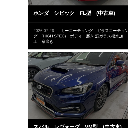
ホンダ シビック FL型 (中古車)
2026.07.26
カーコーティング
ガラスコーティ
グ (HIGH SPEC)
ボディー磨き
窓ガラス撥水加
工
窓磨き
スバル レヴォーグ VM型 (中古車)