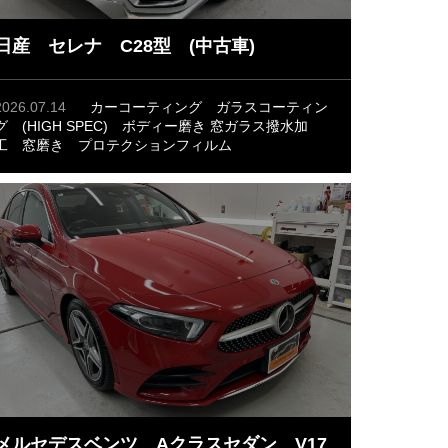
日産 セレナ C28型 (中古車)
2026.07.14
カーコーティング
ガラスコーティン
グ (HIGH SPEC)
ボディー磨き
窓ガラス撥水加
工
窓磨き
プロテクションフィルム
メルセデスベンツ Aクラスセダン V17