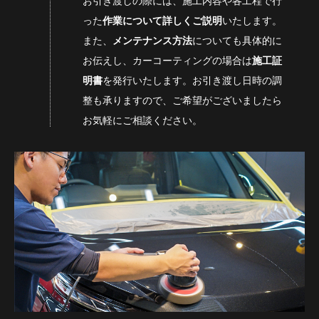
お引き渡しの際には、施工内容や各工程で行
った
作業について詳しくご説明
いたします。
また、
メンテナンス方法
についても具体的に
お伝えし、カーコーティングの場合は
施工証
明書
を発行いたします。お引き渡し日時の調
整も承りますので、ご希望がございましたら
お気軽にご相談ください。