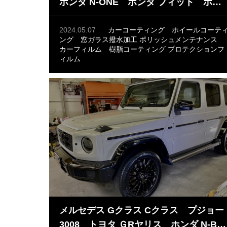
ホンダ N-ONE ホンダ フィット ホン
ダ N-WGN ガラスコーティング 窓ガ
ラス撥水加工 ホイールコーティング
2024.05.07
カーコーティング
ホイールコーテ
ング
窓ガラス撥水加工
ポリッシュメンテナンス
プロテクションフィルム カーフィルム
カーフィルム
樹脂コーティング
プロテクションフ
ィルム
メルセデス Gクラス Cクラス プジョー
3008 トヨタ ＧRヤリス ホンダ N-BO