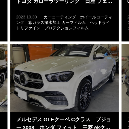
トヨタ カローラツーリング 日産 フェア
レディZ セラミックコーティング 窓ガ
ラス撥水加工 ホイールコーティング
ィ
2023.10.30
カーコーティング
ホイールコーティ
ング
窓ガラス撥水加工
カーフィルム
ヘッドライ
プロテクションフィルム その他
トリファイン
プロテクションフィルム
メルセデス GLEクーペ Cクラス プジョ
ー 3008 ホンダ フィット 三菱 ekクロ