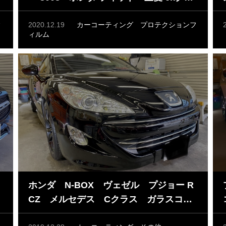
テ
ス ガラスコーティング プロテクショ
ンフィルム
ィ
2020.12.19
カーコーティング
プロテクションフ
ィルム
ホンダ N-BOX ヴェゼル プジョー R
ス
CZ メルセデス Cクラス ガラスコー
ティング