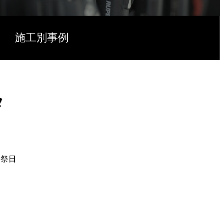
施工別事例
タ
・祭日