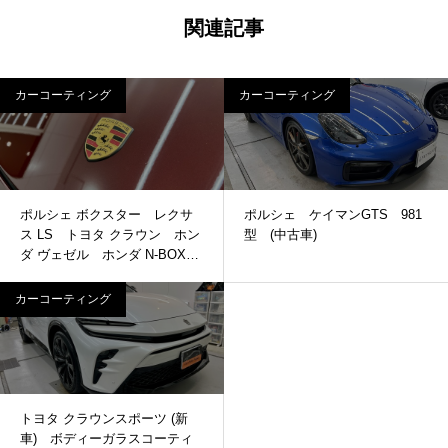
関連記事
カーコーティング
カーコーティング
ポルシェ ボクスター レクサ
ポルシェ ケイマンGTS 981
ス LS トヨタ クラウン ホン
型 (中古車)
ダ ヴェゼル ホンダ N-BOX
ガラスコーティング ボディー
磨き プロテクションフィル
カーコーティング
ム その他
トヨタ クラウンスポーツ (新
車) ボディーガラスコーティ