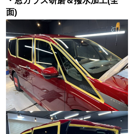
・窓ガラス研磨＆撥水加工(全
面)