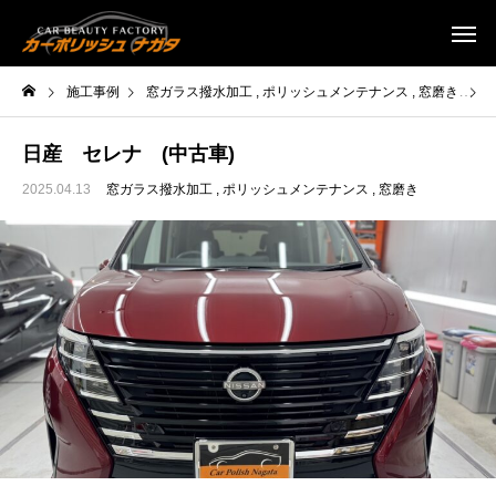
施工事例
窓ガラス撥水加工
ポリッシュメンテナンス
窓磨き
日
日産 セレナ (中古車)
2025.04.13
窓ガラス撥水加工
ポリッシュメンテナンス
窓磨き