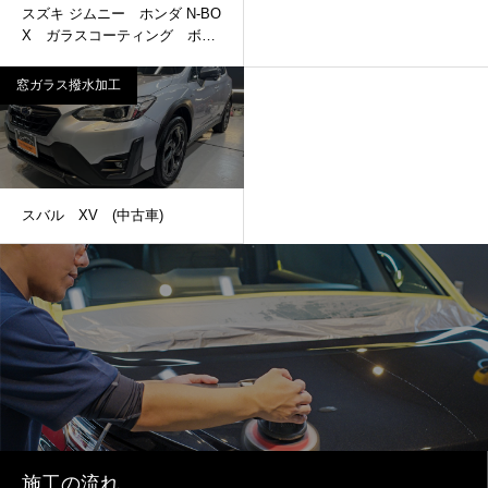
スズキ ジムニー ホンダ N-BO
X ガラスコーティング ボデ
ィー磨き ホイールコーティン
グ 窓ガラス撥水加工 ヘッド
窓ガラス撥水加工
ライトリペア プロテクション
フィルム 樹脂コーティング
スバル XV (中古車)
施工の流れ