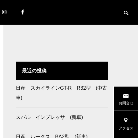
最近の投稿
日産 スカイラインGT-R R32型 (中古
車)
お問合せ
スバル インプレッサ (新車)
アクセス
日産 ルークス BA2型 (新車)