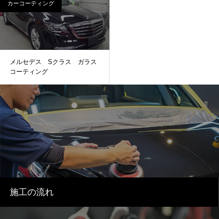
ング ヘッドライトリペア ヘ
カーコーティング
ッドライトプロテクション そ
の他
メルセデス Sクラス ガラス
コーティング
施工の流れ