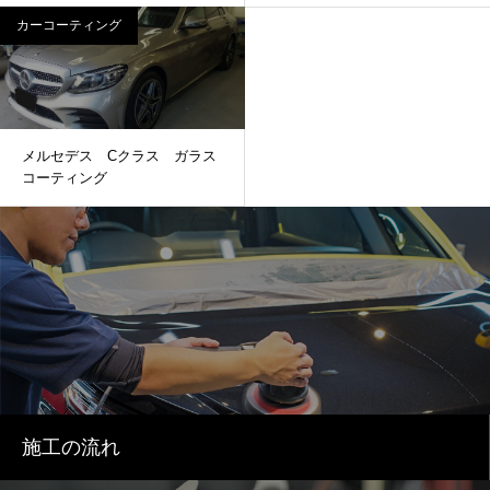
ディー磨き 窓ガラス撥水加
カーコーティング
工 プロテクションフィルム
その他
メルセデス Cクラス ガラス
コーティング
施工の流れ