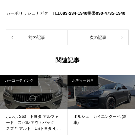
カーポリッシュナガタ TEL
083-234-1940
携帯
090-4735-1940
前の記事
次の記事
関連記事
カーコーティング
ボディー磨き
ボルボ S60 トヨタ アルファ
ポルシェ カイエンクーペ (新
ード スバル アウトバック
車)
スズキ アルト USトヨタ セコ
イア ガラスコーティング ボ