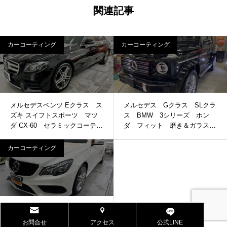
関連記事
カーコーティング
カーコーティング
メルセデスベンツ Eクラス ス
メルセデス Gクラス SLクラ
ズキ スイフトスポーツ マツ
ス BMW 3シリーズ ホン
ダ CX-60 セラミックコーティ
ダ フィット 磨き＆ガラスコ
ング(GTECHNIQ) 窓ガラス撥
ーティング
水加工 内装レザーコーティン
カーコーティング
グ プロテクションフィルム
その他
メルセデスベンツ Eクーペ
W207型 (中古車)
お問合せ
アクセス
公式LINE