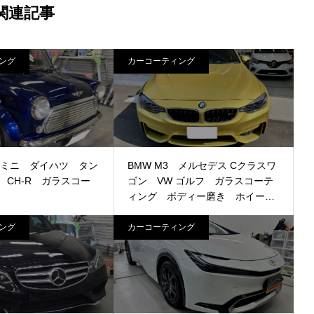
関連記事
ング
カーコーティング
 ミニ ダイハツ タン
BMW M3 メルセデス Cクラスワ
 CH-R ガラスコー
ゴン VW ゴルフ ガラスコーテ
ィング ボディー磨き ホイール
コーティング ヘッドライトリフ
ァイン プロテクションフィルム
ング
カーコーティング