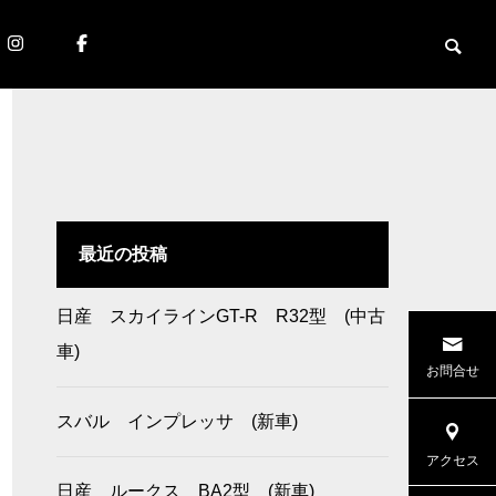
最近の投稿
日産 スカイラインGT-R R32型 (中古
車)
お問合せ
スバル インプレッサ (新車)
アクセス
日産 ルークス BA2型 (新車)